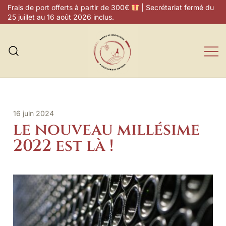
Skip
Frais de port offerts à partir de 300€
| Secrétariat fermé du
to
25 juillet au 16 août 2026 inclus.
content
Marquis de Saint-
Estèphe & Châtellenie de
Vertheuil
16 juin 2024
le nouveau millésime
2022 est là !